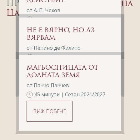
ДЕЙСТВИЕ
ПРЕДСТАВЛЕНИЯ С
Ванина
от А. П. Чехов
Цандева
90 минути | Сезон 2017/2019
НЕ Е ВЯРНО, НО АЗ
ВИЖ ПОВЕЧЕ
ВЯРВАМ
от Пепино де Филипо
100 минути | Сезон 2019/2021
МАГЬОСНИЦАТА ОТ
ВИЖ ПОВЕЧЕ
ДОЛНАТА ЗЕМЯ
от Панчо Панчев
45 минути | Сезон 2021/2027
ВИЖ ПОВЕЧЕ