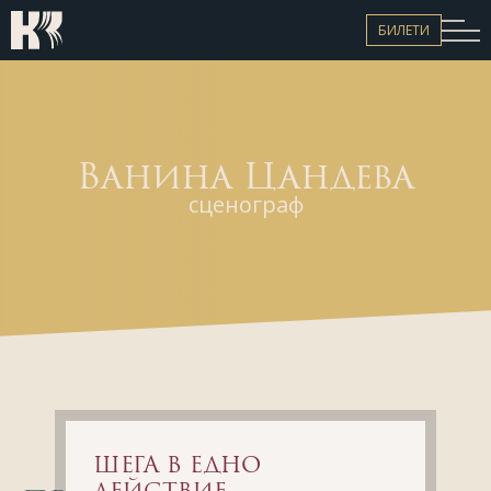
ЕКИП
НОВИНИ
БИЛЕТИ
КОНТАКТИ
Билети
Ванина Цандева
сценограф
ШЕГА В ЕДНО