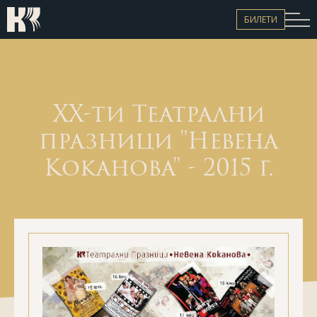
ЕКИП
НОВИНИ
БИЛЕТИ
КОНТАКТИ
Билети
XX-ти Театрални
празници "Невена
Коканова" - 2015 г.