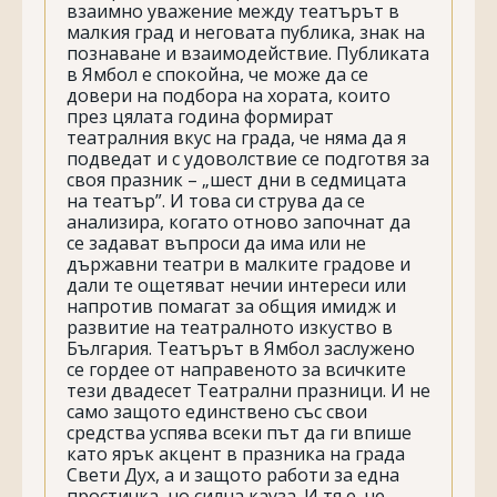
взаимно уважение между театърът в
малкия град и неговата публика, знак на
познаване и взаимодействие. Публиката
в Ямбол е спокойна, че може да се
довери на подбора на хората, които
през цялата година формират
театралния вкус на града, че няма да я
подведат и с удоволствие се подготвя за
своя празник – „шест дни в седмицата
на театър”. И това си струва да се
анализира, когато отново започнат да
се задават въпроси да има или не
държавни театри в малките градове и
дали те ощетяват нечии интереси или
напротив помагат за общия имидж и
развитие на театралното изкуство в
България. Театърът в Ямбол заслужено
се гордее от направеното за всичките
тези двадесет Театрални празници. И не
само защото единствено със свои
средства успява всеки път да ги впише
като ярък акцент в празника на града
Свети Дух, а и защото работи за една
простичка, но силна кауза. И тя е, че