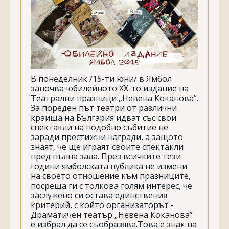
В понеделник /15-ти юни/ в Ямбол
започва юбилейното ХХ-то издание на
Театрални празници „Невена Коканова”.
За пореден път театри от различни
краища на България идват със свои
спектакли на подобно събитие не
заради престижни награди, а защото
знаят, че ще играят своите спектакли
пред пълна зала. През всичките тези
години ямболската публика не измени
на своето отношение към празниците,
посреща ги с толкова голям интерес, че
заслужено си остава единствения
критерий, с който организаторът -
Драматичен театър „Невена Коканова”
е избрал да се съобразява.Това е знак на