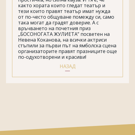
както хората които гледат театър и
тези които правят театър имат нужда
от по-често общуване помежду си, само
така могат да градят доверие. А с
връчването на почетния приз
„БОСОНОГАТА ЖУЛИЕТА” посветен на
Невена Коканова, на всички актриси
стъпили за първи път на ямболска сцена
организаторите правят празниците още
по-одухотворени и красиви!
НАЗАД